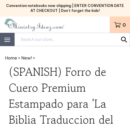
Skip
Convention notebooks now shipping | ENTER CONVENTION DATE
to
AT CHECKOUT | Don’t forget the kids!
content
0
Search
site:
Home
>
New!
>
(SPANISH) Forro de
Cuero Premium
Estampado para 'La
Biblia Traduccion del