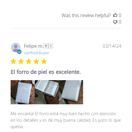
Was this review helpful?
0
by
0
Store
Owner
on
Mon
Publ
Felipe m.
🇲🇽
03/14/24
May
date
Verified Buyer
13
2024
El forro de piel es excelente.
Me encanta! El forro está muy bien hecho con atención
en los detalles y es de muy buena calidad. Es justo lo que
quería.
Comments
Store Owner