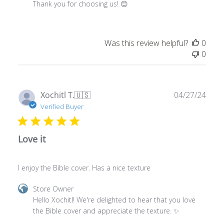
Review
by
Was this review helpful?
0
Store
0
Owner
on
Wed
Feb
Publ
Xochitl T.
🇺🇸
04/27/24
19
date
Verified Buyer
2025
Love it
I enjoy the Bible cover. Has a nice texture
Comments
Store Owner
by
Hello Xochitl! We're delighted to hear that you love 
Store
the Bible cover and appreciate the texture. ✨
Owner
on
Review