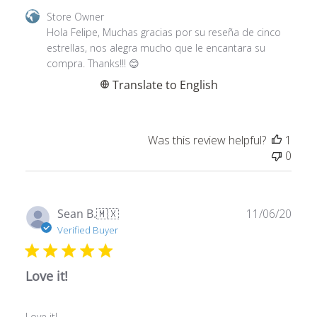
by
Hola Felipe, Muchas gracias por su reseña de cinco 
Store
estrellas, nos alegra mucho que le encantara su 
Owner
compra. Thanks!!! 😊
on
Translate to English
Review
by
Store
Was this review helpful?
1
Owner
0
on
Mon
Mar
18
Publ
Sean B.
🇲🇽
11/06/20
2024
date
Verified Buyer
Love it!
Love it!