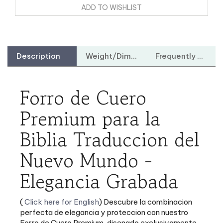
Description
Weight/Dimensions
Frequently Asked Questions
Forro de Cuero
Premium para la
Biblia Traduccion del
Nuevo Mundo -
Elegancia Grabada
(
Click here for English
) Descubre la combinacion
perfecta de elegancia y proteccion con nuestro
Forro de Cuero Premium, disenado exclusivamente
para 'La Biblia Traduccion del Nuevo Mundo'. Este
forro cuero (o corosil) esta estampado en pan de