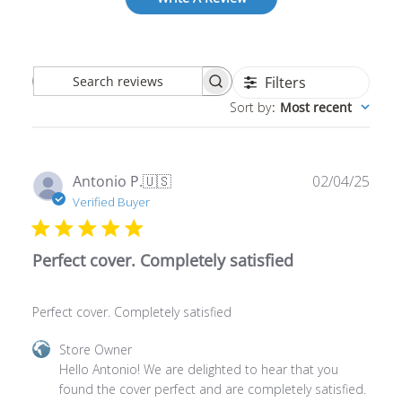
Filters
Search
Sort by
:
Most recent
reviews
Publ
Antonio P.
🇺🇸
02/04/25
date
Verified Buyer
Perfect cover. Completely satisfied
Perfect cover. Completely satisfied
Comments
Store Owner
by
Hello Antonio! We are delighted to hear that you 
Store
found the cover perfect and are completely satisfied. 
Owner
Thank you for choosing us! 😊
on