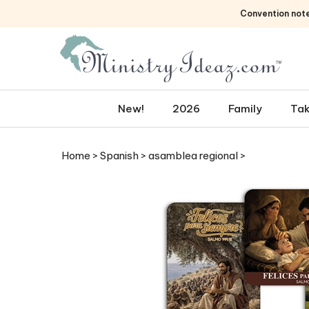
Skip
Convention not
to
content
New!
2026
Family
Tak
Home
>
Spanish
>
asamblea regional
>