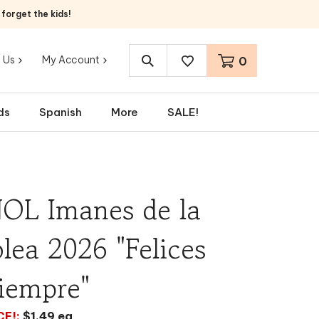
orget the kids!
 Us
My Account
0
Search
site:
ds
Spanish
More
SALE!
OL Imanes de la
ea 2026 "Felices
iempre"
CE!:
$1.49 ea