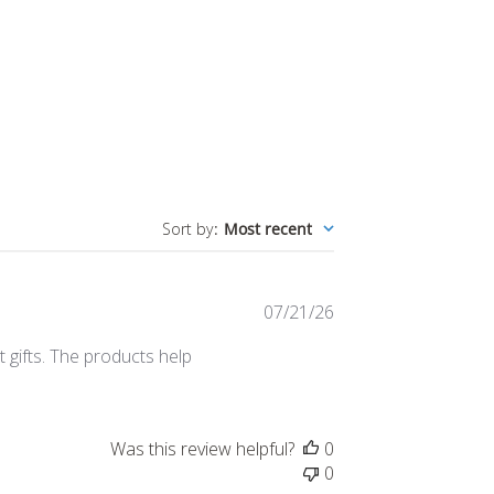
Sort by
:
Most recent
Published
07/21/26
date
t gifts. The products help
Was this review helpful?
0
0