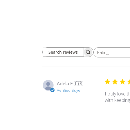
Rating
Search
All ratings
reviews
Adela E.
🇺🇸
Verified Buyer
I truly love
with keeping