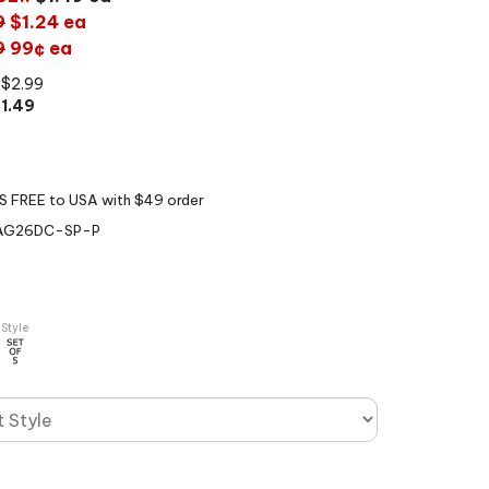
9
$1.24 ea
9
99¢ ea
S$2.99
$
1.49
AG26DC-SP-P
 Style