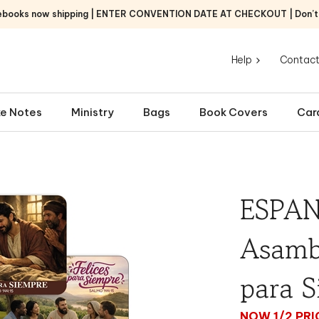
ebooks now shipping | ENTER CONVENTION DATE AT CHECKOUT | Don’t f
Help
Contact
e Notes
Ministry
Bags
Book Covers
Car
ESPAN
Asambl
para S
NOW 1/2 PRI