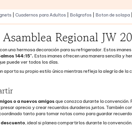
gnets
|
Cuadernos para Adultos
|
Boligrafos
|
Boton de solapa
ri Asamblea Regional JW 2
con una hermosa decoración para su refrigerador. Estos imanes
Salmos 144:15".
Estos imanes ofrecen una manera sencilla y he
que puede ver todos los días.
n aporta su propio estilo único mientras refleja la alegría de la 
rtir
migos o a nuevos amigos
que conozca durante la convención. Fá
expresar aprecio y crear recuerdos duraderos juntos. También 
 coordinado tanto para tomar notas como para guardar recuerdo
n descuento
, ideal si planea compartirlos durante la convención