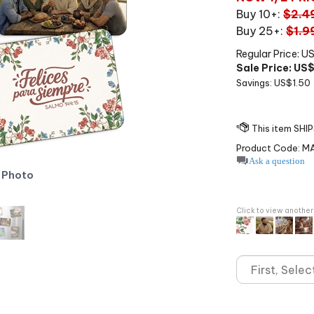
Buy 10+:
$2.4
Buy 25+:
$1.9
Regular Price: U
Sale Price: US
Savings: US$1.50
Product Code:
M
Ask a question
 Photo
Click to view another